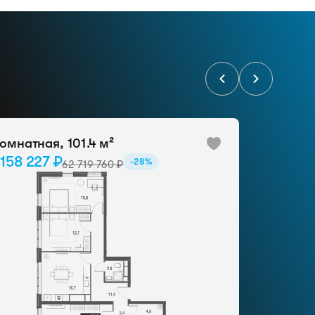
омнатная, 101.4 м²
 158 227 ₽
-28%
62 719 760 ₽