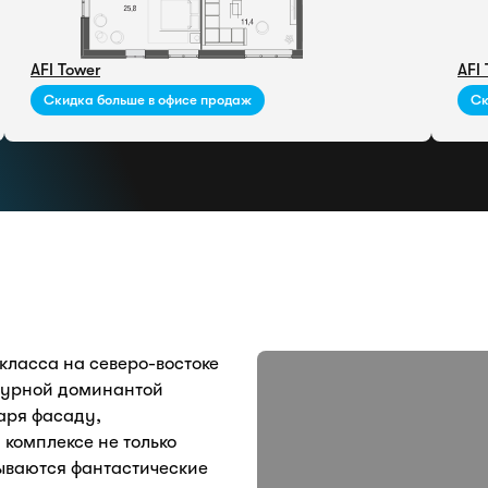
AFI Tower
AFI
Скидка больше в офисе продаж
Ск
класса на северо-востоке
ктурной доминантой
аря фасаду,
 комплексе не только
рываются фантастические