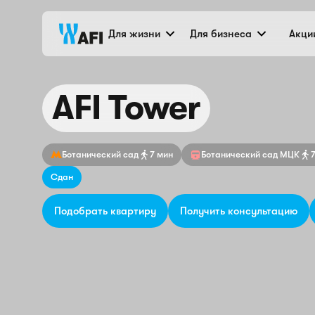
Жилой небоскреб A
Для жизни
Для бизнеса
Акци
AFI Tower
Ботанический сад
7 мин
Ботанический сад МЦК
Сдан
Подобрать квартиру
Получить консультацию