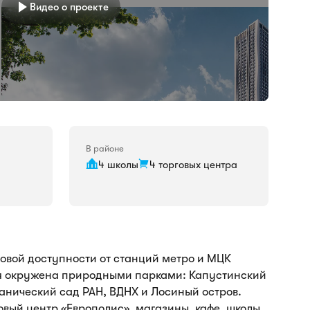
Видео о проекте
В районе
4 школы
4 торговых центра
говой доступности от станций метро и МЦК
я окружена природными парками: Капустинский
анический сад РАН, ВДНХ и Лосиный остров.
овый центр «Европолис», магазины, кафе, школы