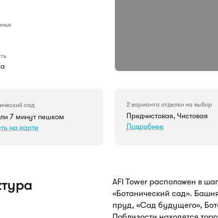
илья
ть
жа
2 варианта отделки на выбор
ический сад
Предчистовая, Чистовая
или 7 минут пешком
Подробнее
ть на карте
ктура
AFI Tower расположен в ша
«Ботанический сад». Башн
пруд, «Сад будущего», Бот
Поблизости находятся торг