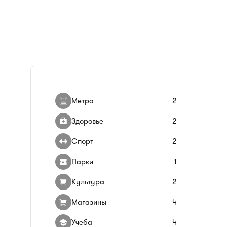
Метро
2
Здоровье
2
Спорт
2
Парки
1
Культура
2
Магазины
4
Учеба
4