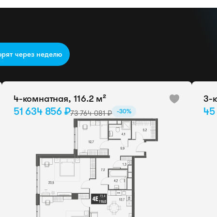
орят через неделю
4-комнатная, 116.2 м²
3-к
51 634 856 ₽
45
-30%
73 764 081 ₽