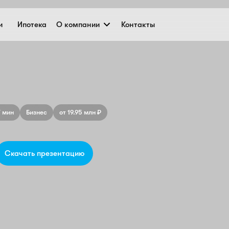
FI Tower
и
Ипотека
О компании
Контакты
7 мин
Бизнес
от 19.95 млн ₽
Скачать презентацию