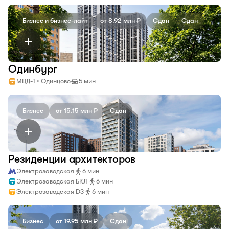
Бизнес и бизнес-лайт
от 8.92 млн ₽
Сдан
Сдан
Одинбург
МЦД-1 • Одинцово
5 мин
Бизнес
от 15.15 млн ₽
Сдан
Резиденции архитекторов
Электрозаводская
6 мин
Электрозаводская БКЛ
6 мин
Электрозаводская D3
6 мин
Бизнес
от 19.95 млн ₽
Сдан