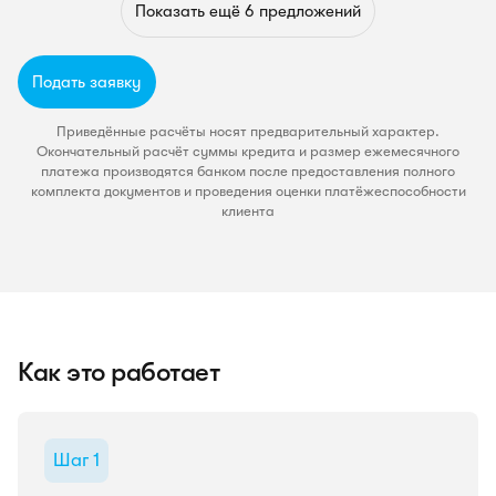
Подать заявку
Показать ещё 6 предложений
от 115,740 ₽/мес.
от 18%
Новостройка
Подать заявку
Дом.ру банк (Урал ФД)
Приведённые расчёты носят предварительный характер.
Платеж
Ставка
Подать заявку
Окончательный расчёт суммы кредита и размер ежемесячного
от 115,740 ₽/мес.
от 18%
платежа производятся банком после предоставления полного
комплекта документов и проведения оценки платёжеспособности
клиента
Как это работает
Шаг 1