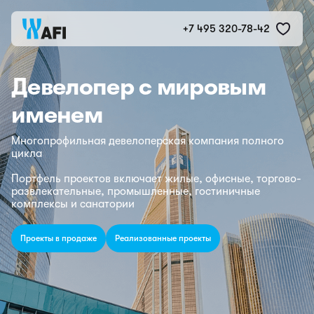
+7 495 320-78-42
Девелопер с мировым
именем
Многопрофильная девелоперская компания полного
цикла
Портфель проектов включает жилые, офисные, торгово-
развлекательные, промышленные, гостиничные
комплексы и санатории
Проекты в продаже
Реализованные проекты