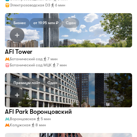
Электрозаводская D3
6 мин
Бизнес
от 19.95 млн ₽
Сдан
AFI Tower
Ботанический сад
7 мин
Ботанический сад МЦК
7 мин
Премиум лайт
Сдан
AFI Park Воронцовский
Воронцовская
5 мин
Калужская
8 мин