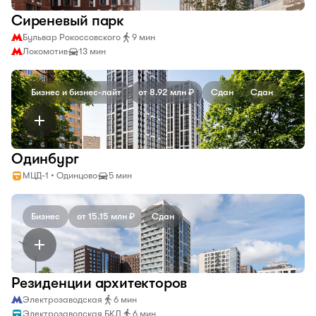
Сиреневый парк
Бульвар Рокоссовского
9 мин
Локомотив
13 мин
Бизнес и бизнес-лайт
от 8.92 млн ₽
Сдан
Сдан
Одинбург
МЦД-1 • Одинцово
5 мин
Бизнес
от 15.15 млн ₽
Сдан
Резиденции архитекторов
Электрозаводская
6 мин
Электрозаводская БКЛ
6 мин