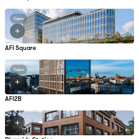
Сдан
AFI Square
Сдан
AFI2B