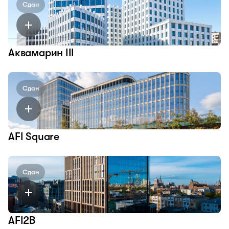
Сдан
Аквамарин III
Сдан
AFI Square
Сдан
AFI2B