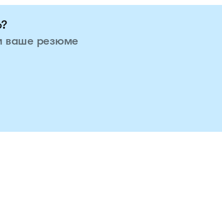
ю?
м ваше резюме