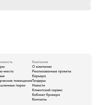
жимость
Компания
иры
О компании
о-места
Реализованные проекты
вые
Карьера
рческие помещения
Тендеры
шленные парки
Новости
Клиентский сервис
Кабинет брокера
Контакты
олитика в отношении обработки персональных данных