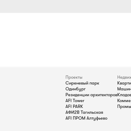
Проекты
Недви
Сиреневый парк
Кварт
Одинбург
Машин
Резиденции архитекторов
Кладо
AFI Tower
Комме
AFI PARK
Промы
АФИ2В Тагильская
AFI ПРОМ Алтуфьево
П