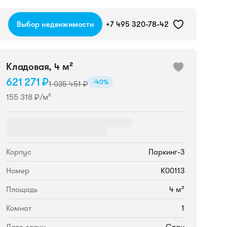
Выбор недвижимости
+7 495 320-78-42
Кладовая, 4 м²
621 271 ₽
-40%
1 035 451 ₽
155 318 ₽/м²
Корпус
Паркинг-3
Номер
К00113
Площадь
4 м²
Комнат
1