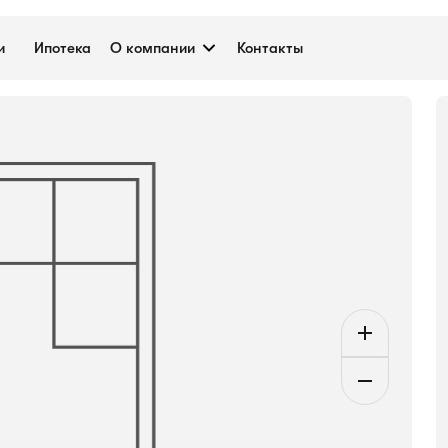
ие №К00113, 4 м²
и
Ипотека
О компании
Контакты