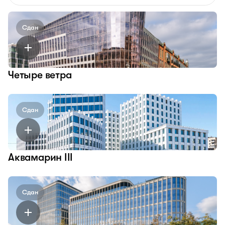
Сдан
Четыре ветра
Сдан
Аквамарин III
Сдан