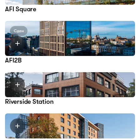
AFI Square
Сдан
AFI2B
Riverside Station