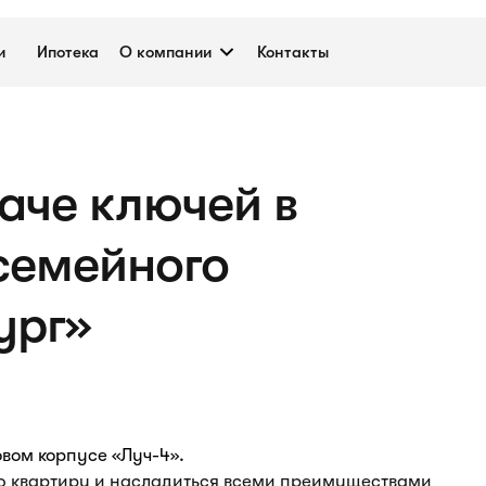
и
Ипотека
О компании
Контакты
аче ключей в
семейного
ург»
овом корпусе «Луч-4».
ую квартиру и насладиться всеми преимуществами