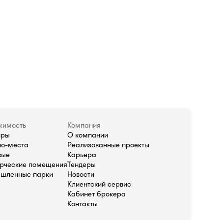
жимость
Компания
иры
О компании
о-места
Реализованные проекты
вые
Карьера
рческие помещения
Тендеры
шленные парки
Новости
Клиентский сервис
Кабинет брокера
Контакты
олитика в отношении обработки персональных данных