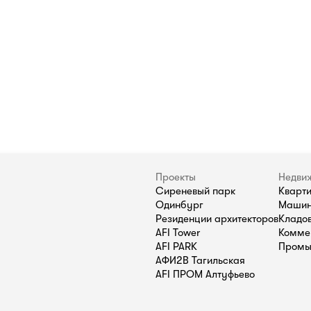
Проекты
Недви
Сиреневый парк
Кварт
Одинбург
Машин
Резиденции архитекторов
Кладо
AFI Tower
Комме
AFI PARK
Промы
АФИ2В Тагильская
AFI ПРОМ Алтуфьево
П