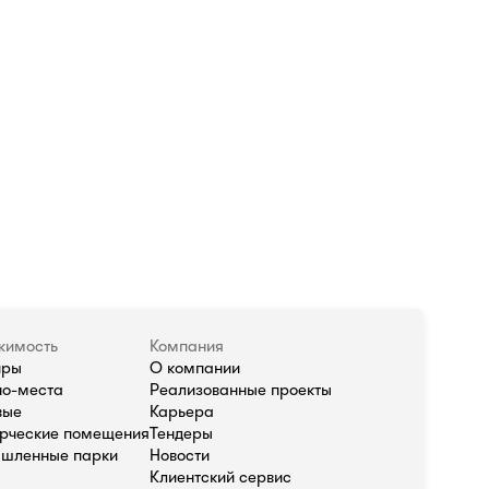
жимость
Компания
иры
О компании
о-места
Реализованные проекты
вые
Карьера
рческие помещения
Тендеры
шленные парки
Новости
Клиентский сервис