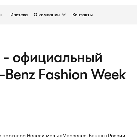
и
Ипотека
О компании
Контакты
- официальный
-Benz Fashion Week
о партнера Недели моды «Мерседес-Бенц» в России,