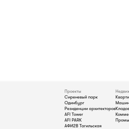
Проекты
Недви
Сиреневый парк
Кварт
Одинбург
Машин
Резиденции архитекторов
Кладо
AFI Tower
Комме
AFI PARK
Промы
АФИ2В Тагильская