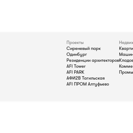
Проекты
Недви
Сиреневый парк
Кварт
Одинбург
Машин
Резиденции архитекторов
Кладо
AFI Tower
Комме
AFI PARK
Промы
АФИ2В Тагильская
AFI ПРОМ Алтуфьево
П