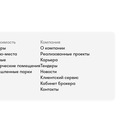
жимость
Компания
иры
О компании
о-места
Реализованные проекты
вые
Карьера
рческие помещения
Тендеры
шленные парки
Новости
Клиентский сервис
Кабинет брокера
Контакты
олитика в отношении обработки персональных данных