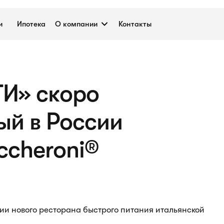
и
Ипотека
О компании
Контакты
И» скоро
ый в России
ccheroni®
и нового ресторана быстрого питания итальянской