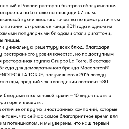
первый в России ресторан быстрого обслуживания
откроется на 5 этаже на площади 57 кв. м.
льянской кухни высокого качества по демократичным
о питания открылось в конце 2011 года в одном из
. Самыми популярными блюдами стали ригаттони,
ды пиццы.
ли уникальную рецептуру всех блюд, благодаря
у ресторанного уровня качества, но по доступным
 ресторанная группа Gruppo La Torre. В составе
блюда для демократичного бренда Maccheroni®,
ENOTECA LA TORRE, получившего в 2014 звезду
тво еды, средний чек в заведении составит 480
блюдами итальянской кухни – 10 видов пасты с
фритюре и десерты.
в отличие от других иностранных компаний, которые
считаем, что сейчас самое благоприятное время для
им потенциалом, и мы уверены, что наш первый