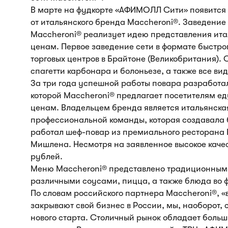
В марте на фудкорте «АФИМОЛЛ Сити» появится 
от итальянского бренда Maccheroni®. Заведение 
Maccheroni® реализует идею представления ита
ценам. Первое заведение сети в формате быстрог
торговых центров в Брайтоне (Великобритания)
спагетти карбонара и болоньезе, а также все ви
За три года успешной работы повара разработа
которой Maccheroni® предлагает посетителям ед
ценам. Владельцем бренда является итальянская
профессиональной команды, которая создавала 
работал шеф-повар из премиального ресторана 
Мишлена. Несмотря на заявленное высокое качес
рублей.
Меню Maccheroni® представлено традиционными 
различными соусами, пицца, а также блюда во 
По словам российского партнера Maccheroni®, «
закрывают свой бизнес в России, мы, наоборот, 
нового старта. Столичный рынок обладает больш