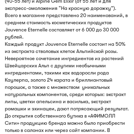
(40-55 лет) и Alpine Gem Elixir (от 55 лет и для
экспресс-омоложения “На красную дорожку”).
Всего в магазине представлено 20 наименований, в
среднем стоимость косметических продуктов
Jouvence Eternelle составляет от 6 000 до 30 000
рублей.
Каждый продукт Jouvence Eternelle состоит на 50%
из экстракта стволовых клеток Альпийской розы.
Невероятное сочетание ингредиентов из растений
Швейцарских Альп с другими необычными
ингредиентами, такими как водоросли рода
Каулерпа, золото 24 карата и бриллиантовый
порошок, а также с множеством уникальных
натуральных компонентов, среди которых: экстракт
липы, цветки апельсина и василька, экстракт
ромашки и эхинацеи, дают потрясающий результат.
До открытия собственного бутика в «АФИМОЛЛ
Сити» продукцию бренда можно было приобрести
только в салонах или через сайт компании. В