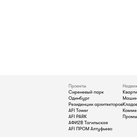
Проекты
Недви
Сиреневый парк
Кварт
Одинбург
Машин
Резиденции архитекторов
Кладо
AFI Tower
Комме
AFI PARK
Промы
АФИ2В Тагильская
AFI ПРОМ Алтуфьево