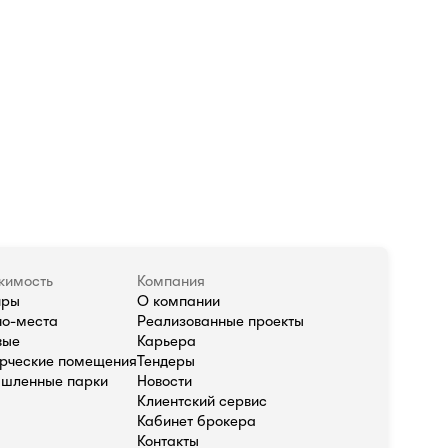
жимость
Компания
иры
О компании
о-места
Реализованные проекты
вые
Карьера
рческие помещения
Тендеры
шленные парки
Новости
Клиентский сервис
Кабинет брокера
Контакты