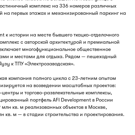
остиничный комплекс на 336 номеров различных
ий на первых этажах и механизированный паркинг на
 к истории на месте бывшего ткацко-отделочного
омплекс с авторской архитектурой и премиальной
 включает многофункциональное общественное
ами и местами для отдыха. Рядом — пешеходный
Яузу к ТПУ «Электрозаводская».
кая компания полного цикла с 23-летним опытом
изируется на возведении масштабных проектов:
-центры и торгово-развлекательные комплексы,
цированный портфель AFI Development в России
9 млн кв. м реализованных объектов в Москве,
н кв. м — в стадии строительства и проектирования.