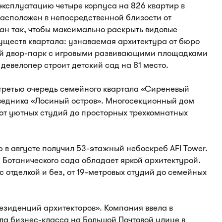
ксплуатацию четыре корпуса на 826 квартир в
расположен в непосредственной близости от
ан так, чтобы максимально раскрыть видовые
уществ квартала: узнаваемая архитектура от бюро
й двор-парк с игровыми развивающими площадками
 девелопер строит детский сад на 81 место.
 третью очередь семейного квартала «Сиреневый
оведника «Лосиный остров». Многосекционный дом
 от уютных студий до просторных трехкомнатных
 в августе получил 53-этажный небоскреб AFI Tower.
Ботанического сада обладает яркой архитектурой.
с отделкой и без, от 19-метровых студий до семейных
Резиденций архитекторов». Компания ввела в
ла бизнес-класса на Большой Почтовой улице в