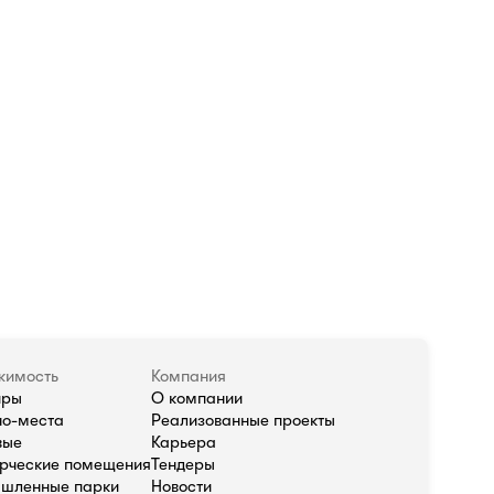
жимость
Компания
иры
О компании
о-места
Реализованные проекты
вые
Карьера
рческие помещения
Тендеры
шленные парки
Новости