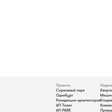
Проекты
Недви
Сиреневый парк
Кварт
Одинбург
Машин
Резиденции архитекторов
Кладо
AFI Tower
Комме
AFI PARK
Промы