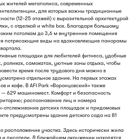
ных жителей мегаполиса, современных
 интеллигенции, для которых важны традиционные
ности (12-25 этажей) с выразительной архитектурой
ки, с отделкой и white box. Благодаря большому
соким потолкам до 3,6 м внутренние помещения
ются потрясающие виды на вдохновляющие панорамы
квартала.
ртивные площадки для любителей фитнеса, удобные
, роликах, самокатах, уютные зоны отдыха, чтобы
ровести время после трудового дня можно в
дусмотрено отдельное здание. На первых этажах
ов и кафе. В AFI Park «Воронцовский» также
 — 629 машиномест. Комфорт и безопасность
рриторию; распознавание лиц и номера
йн-отслеживание детских площадок и придомовых
кте предусмотрены здание детского сада на 81
о расположение участка. Здесь исторически жила
а и писатели. В ближайшем окружении находятся