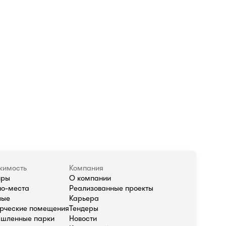
жимость
Компания
иры
О компании
о-места
Реализованные проекты
вые
Карьера
рческие помещения
Тендеры
шленные парки
Новости