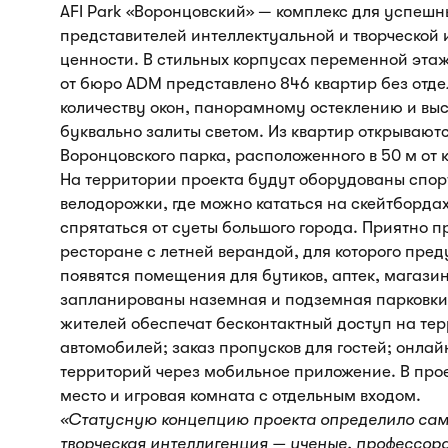
AFI Park «Воронцовский» — комплекс для успеш
представителей интеллектуальной и творческой
ценности. В стильных корпусах переменной этаж
от бюро ADM представлено 846 квартир без отдел
количеству окон, панорамному остеклению и вы
буквально залиты светом. Из квартир открыва
Воронцовского парка, расположенного в 50 м от 
На территории проекта будут оборудованы спо
велодорожки, где можно кататься на скейтбордах
спрятаться от суеты большого города. Приятно п
ресторане с летней верандой, для которого пре
появятся помещения для бутиков, аптек, магазин
запланированы наземная и подземная парковки
жителей обеспечат бесконтактный доступ на те
автомобилей; заказ пропусков для гостей; онла
территорий через мобильное приложение. В прое
место и игровая комната с отдельным входом.
«Статусную концепцию проекта определило сам
творческая интеллигенция — ученые, профессор