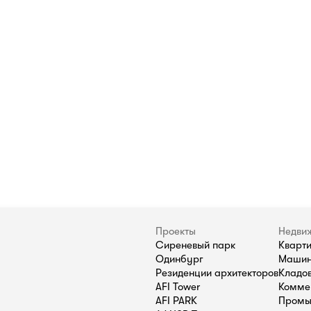
Проекты
Недви
Сиреневый парк
Кварт
Одинбург
Машин
Резиденции архитекторов
Кладо
AFI Tower
Комме
AFI PARK
Промы