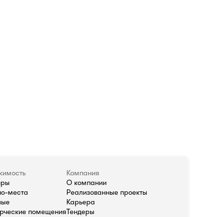
жимость
Компания
иры
О компании
о-места
Реализованные проекты
вые
Карьера
рческие помещения
Тендеры