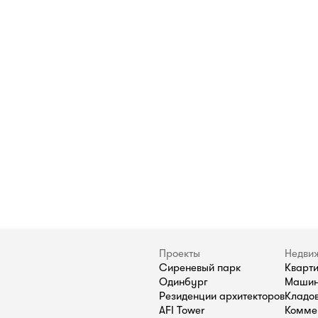
Проекты
Недви
Сиреневый парк
Кварт
Одинбург
Машин
Резиденции архитекторов
Кладо
AFI Tower
Комме