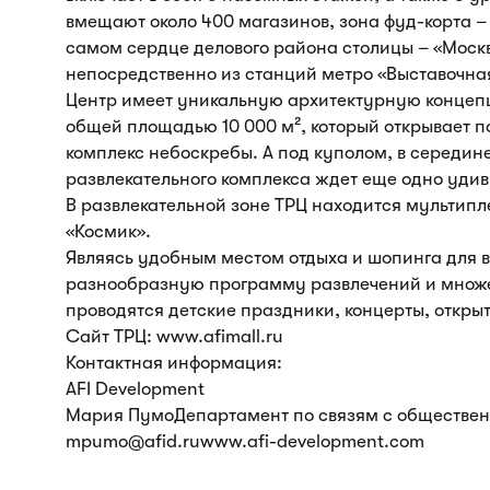
вмещают около 400 магазинов, зона фуд-корта –
самом сердце делового района столицы – «Москв
непосредственно из станций метро «Выставочная
Центр имеет уникальную архитектурную концепц
общей площадью 10 000 м², который открывает
комплекс небоскребы. А под куполом, в середин
развлекательного комплекса ждет еще одно уди
В развлекательной зоне ТРЦ находится мультипл
«Космик».
Являясь удобным местом отдыха и шопинга для 
разнообразную программу развлечений и множес
проводятся детские праздники, концерты, откры
Сайт ТРЦ: www.afimall.ru
Контактная информация:
AFI Development
Мария ПумоДепартамент по связям с общественно
mpumo@afid.ruwww.afi-development.com