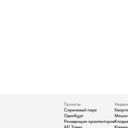
Проекты
Недви
Сиреневый парк
Кварт
Одинбург
Машин
Резиденции архитекторов
Кладо
AFI Tower
Комме