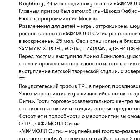
В субботу, 24 мая среди покупателей «АФИМОЛЛ
Главным призом был автомобиль «Шкода Фабиа»,
Евсеев, программист из Москвы.
Развлечения для детей – игры, аттракционы, шо
расположенных в «АФИМОЛЛ Сити» ресторанов ж
в воскресенье, 25 мая. Свои специальные блюда
YAMMY MIX, ROFL, «СУП», LIZARRAN, «ДЖЕЙ ДЖЕЙ
Перед гостями выступила Арина Данилова, участ
спела и провела мастер-класс по изготовлению 
выступление детской творческой студии, а завер
***
Покупательский трафик ТРЦ в период празднова
Успех мероприятия и увеличившийся поток пок
Сити». Гости торгово-развлекательного центра 
специальные акции и скидки, которые предост
Фотоотчет и подробности о мероприятии вы сможе
О ТРЦ «АФИМОЛЛ Сити»
«АФИМОЛЛ Сити» – крупнейший торгово-развлека
включает в себя 6 наземных этажей, а также 3 у