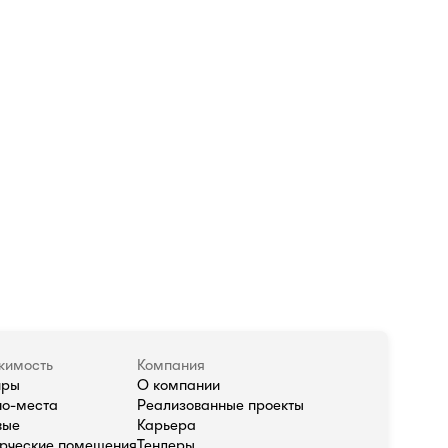
жимость
Компания
иры
О компании
о-места
Реализованные проекты
вые
Карьера
рческие помещения
Тендеры