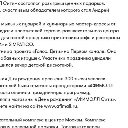
 Сити» состоялся розыгрыш ценных подарков.
 счастливым обладателем которого стал Андрей
у мыльных пузырей и кулинарные мастер-классы от
дали посетителей торгово-развлекательного центра
 для гостей праздника приготовили кафе и рестораны
» и SIMPATICO.
ница проекта «Голос. Дети» на Первом канале. Она
забавных игрушек. Участники праздника увидели
шился вечер детской дискотекой.
ния Дня рождения превысил 300 тысяч человек.
упателей были отмечены арендаторами «АФИМОЛЛ
высоко оценили праздничную программу,
авляли магазины в День рождения «АФИМОЛЛ Сити».
те найти на сайте www.afimall.ru.
тельный комплекс в центре Москвы. Комплекс
ровня подземной парковки. Торговые галереи