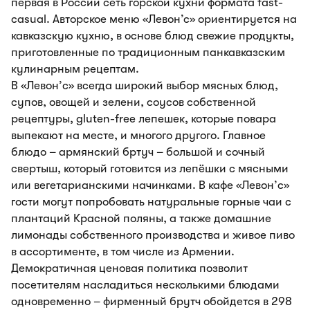
первая в России сеть горской кухни формата fast-
casual. Авторское меню «Левон’с» ориентируется на
кавказскую кухню, в основе блюд свежие продукты,
приготовленные по традиционным панкавказским
кулинарным рецептам.
В «Левон’c» всегда широкий выбор мясных блюд,
супов, овощей и зелени, соусов собственной
рецептуры, gluten-free лепешек, которые повара
выпекают на месте, и многого другого. Главное
блюдо – армянский бртуч – большой и сочный
свертыш, который готовится из лепёшки с мясными
или вегетарианскими начинками. В кафе «Левон’c»
гости могут попробовать натуральные горные чаи с
плантаций Красной поляны, а также домашние
лимонады собственного производства и живое пиво
в ассортименте, в том числе из Армении.
Демократичная ценовая политика позволит
посетителям насладиться несколькими блюдами
одновременно – фирменный брутч обойдется в 298