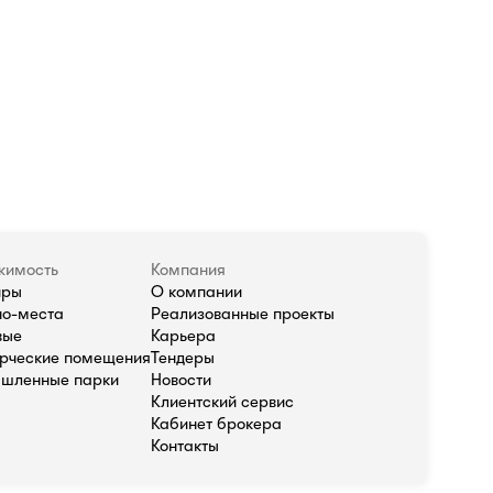
жимость
Компания
иры
О компании
о-места
Реализованные проекты
вые
Карьера
рческие помещения
Тендеры
шленные парки
Новости
Клиентский сервис
Кабинет брокера
Контакты
олитика в отношении обработки персональных данных