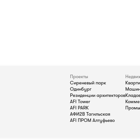
Проекты
Недви
Сиреневый парк
Кварт
Одинбург
Машин
Резиденции архитекторов
Кладо
AFI Tower
Комме
AFI PARK
Промы
АФИ2В Тагильская
AFI ПРОМ Алтуфьево
П