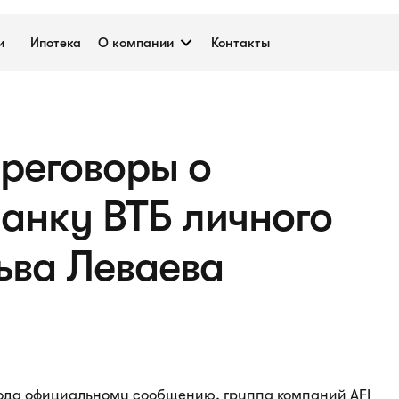
и
Ипотека
О компании
Контакты
реговоры о
анку ВТБ личного
ьва Леваева
года официальному сообщению, группа компаний AFI