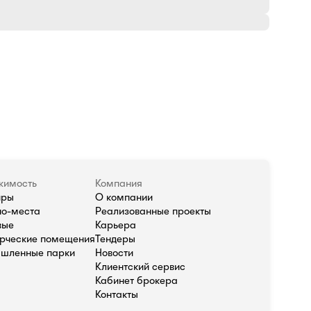
жимость
Компания
иры
О компании
о-места
Реализованные проекты
вые
Карьера
рческие помещения
Тендеры
шленные парки
Новости
Клиентский сервис
Кабинет брокера
Контакты
олитика в отношении обработки персональных данных