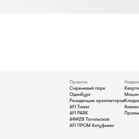
Проекты
Недви
Сиреневый парк
Кварт
Одинбург
Машин
Резиденции архитекторов
Кладо
AFI Tower
Комме
AFI PARK
Промы
АФИ2В Тагильская
AFI ПРОМ Алтуфьево
П