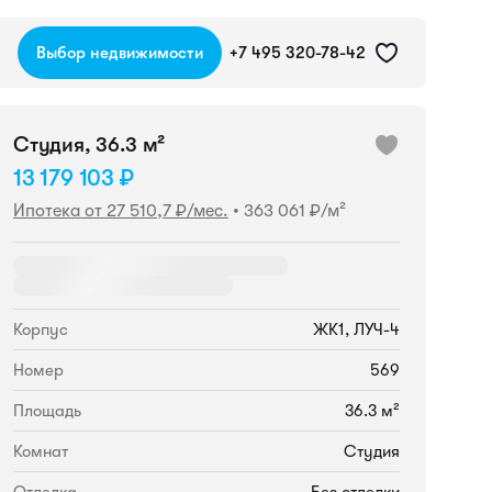
Выбор недвижимости
+7 495 320-78-42
Студия, 36.3 м²
13 179 103 ₽
Ипотека от 27 510,7 ₽/мес.
•
363 061 ₽/м²
Корпус
ЖК1, ЛУЧ-4
Номер
569
Площадь
36.3 м²
Комнат
Студия