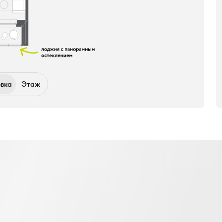
вка
Этаж