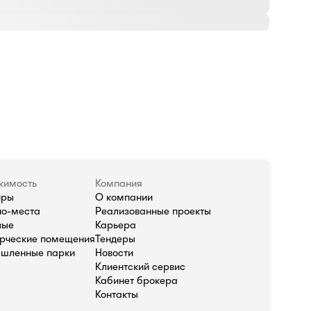
жимость
Компания
иры
О компании
о-места
Реализованные проекты
вые
Карьера
рческие помещения
Тендеры
шленные парки
Новости
Клиентский сервис
Кабинет брокера
Контакты
олитика в отношении обработки персональных данных