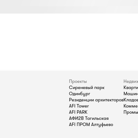
Проекты
Недви
Сиреневый парк
Кварт
Одинбург
Машин
Резиденции архитекторов
Кладо
AFI Tower
Комме
AFI PARK
Промы
АФИ2В Тагильская
AFI ПРОМ Алтуфьево
П