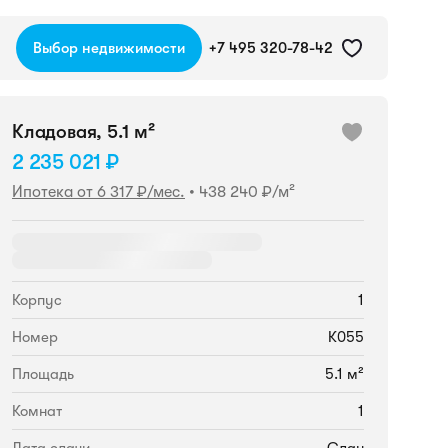
Выбор недвижимости
+7 495 320-78-42
Кладовая, 5.1 м²
2 235 021 ₽
Ипотека от 6 317 ₽/мес.
•
438 240 ₽/м²
Корпус
1
Номер
К055
Площадь
5.1 м²
Комнат
1