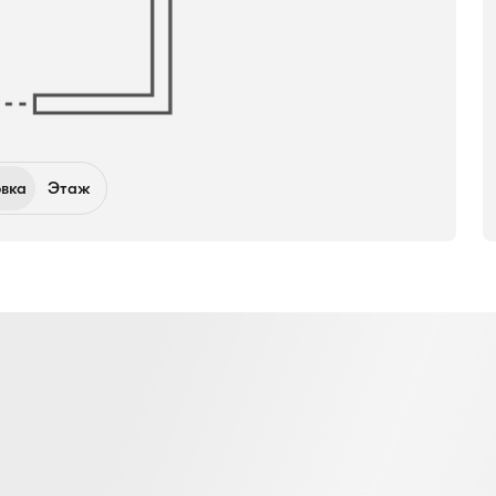
вка
Этаж