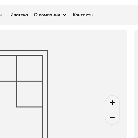
е №К055, 5.1 м²
и
Ипотека
О компании
Контакты