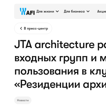
Для жизни
Для бизнеса
Акци
В пресс-центр
JTA architecture 
входных групп и 
пользования в кл
«Резиденции архи
Новости