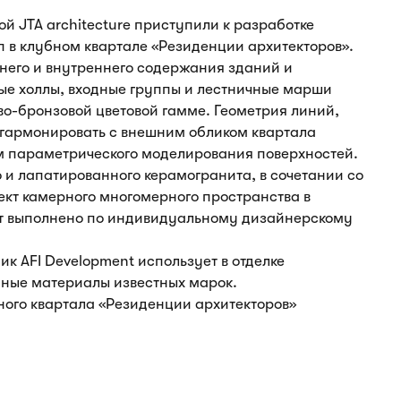
 JTA architecture приступили к разработке
 в клубном квартале «Резиденции архитекторов».
него и внутреннего содержания зданий и
ые холлы, входные группы и лестничные марши
во-бронзовой цветовой гамме. Геометрия линий,
 гармонировать с внешним обликом квартала
м параметрического моделирования поверхностей.
о и лапатированного керамогранита, в сочетании со
ект камерного многомерного пространства в
ет выполнено по индивидуальному дизайнерскому
ик AFI Development использует в отделке
нные материалы известных марок.
ного квартала «Резиденции архитекторов»