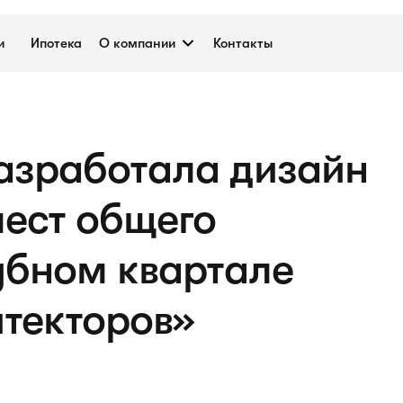
и
Ипотека
О компании
Контакты
разработала дизайн
мест общего
убном квартале
текторов»