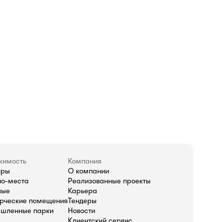
жимость
Компания
иры
О компании
о-места
Реализованные проекты
вые
Карьера
рческие помещения
Тендеры
шленные парки
Новости
Клиентский сервис