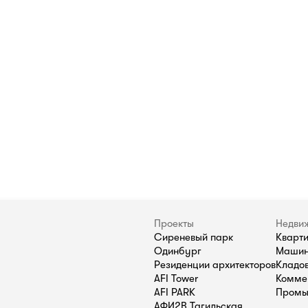
Проекты
Недви
Сиреневый парк
Кварт
Одинбург
Машин
Резиденции архитекторов
Кладо
AFI Tower
Комме
AFI PARK
Промы
АФИ2В Тагильская