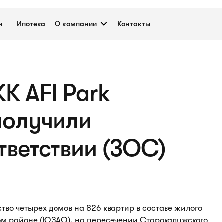
и
Ипотека
О компании
Контакты
К AFI Park
получили
тветствии (ЗОС)
тво четырех домов на 826 квартир в составе жилого
ком районе (ЮЗАО), на пересечении Старокалужского