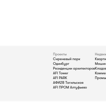
Проекты
Недви
Сиреневый парк
Кварт
Одинбург
Машин
Резиденции архитекторов
Кладо
AFI Tower
Комме
AFI PARK
Промы
АФИ2В Тагильская
AFI ПРОМ Алтуфьево
П