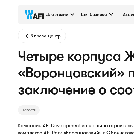
Для жизни
Для бизнеса
Акци
В пресс-центр
Четыре корпуса Ж
«Воронцовский» 
заключение о соо
Новости
Компания AFI Development завершила строительс
комплекса AFI Park «Воронцовский» в Обручевс