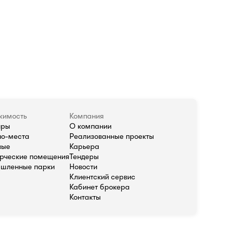
жимость
Компания
иры
О компании
о-места
Реализованные проекты
вые
Карьера
рческие помещения
Тендеры
шленные парки
Новости
Клиентский сервис
Кабинет брокера
Контакты
олитика в отношении обработки персональных данных