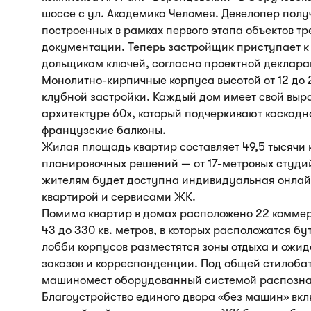
шоссе с ул. Академика Челомея. Девелопер полу
построенных в рамках первого этапа объектов т
документации. Теперь застройщик приступает к
дольщикам ключей, согласно проектной деклара
Монолитно-кирпичные корпуса высотой от 12 до
клубной застройки. Каждый дом имеет свой выра
архитектуре 60х, который подчеркивают каскадн
французские балконы.
Жилая площадь квартир составляет 49,5 тысячи 
планировочных решений — от 17-метровых студий
жителям будет доступна индивидуальная онлай
квартирой и сервисами ЖК.
Помимо квартир в домах расположено 22 комме
43 до 330 кв. метров, в которых расположатся бу
лобби корпусов разместятся зоны отдыха и ожид
заказов и корреспонденции. Под общей стилоба
машиномест оборудованный системой распозна
Благоустройство единого двора «без машин» вк