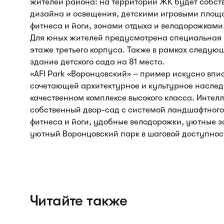
жителей района: на территории ЖК будет собст
дизайна и освещения, детскими игровыми площ
фитнеса и йоги, зонами отдыха и велодорожками
Для юных жителей предусмотрена специальная и
этаже третьего корпуса. Также в рамках следу
здание детского сада на 81 место.
«AFI Park «Воронцовский» – пример искусно впи
сочетающей архитектурное и культурное наслед
качественном комплексе высокого класса. Интел
собственный двор-сад с системой ландшафтног
фитнеса и йоги, удобные велодорожки, уютные з
уютный Воронцовский парк в шаговой доступност
Читайте также