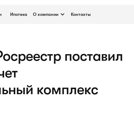
и
Ипотека
О компании
Контакты
 Росреестр поставил
чет
ьный комплекс