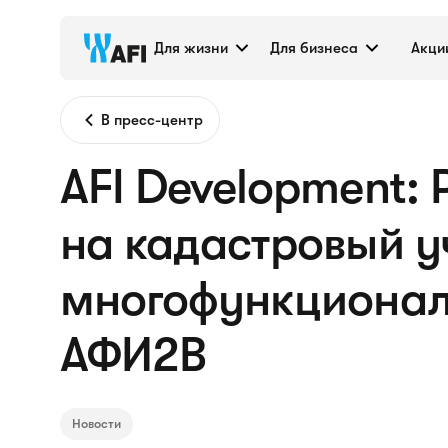
Для жизни
Для бизнеса
Акци
В пресс-центр
AFI Development:
на кадастровый у
многофункционал
АФИ2B
Новости