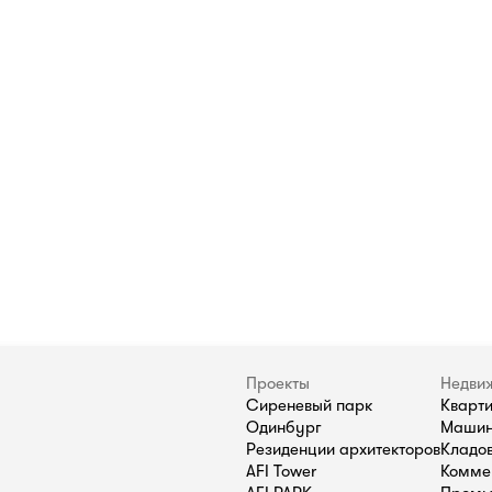
Проекты
Недви
Сиреневый парк
Кварт
Одинбург
Машин
Резиденции архитекторов
Кладо
AFI Tower
Комме