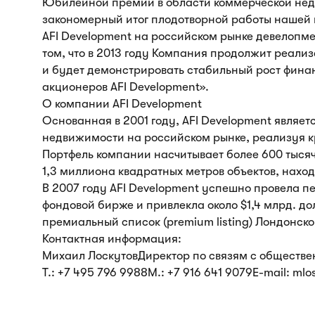
Юбилейной премии в области коммерческой нед
закономерный итог плодотворной работы нашей
AFI Development на российском рынке девелоп
том, что в 2013 году Компания продолжит реал
и будет демонстрировать стабильный рост фина
акционеров AFI Development».
О компании AFI Development
Основанная в 2001 году, AFI Development являет
недвижимости на российском рынке, реализуя к
Портфель компании насчитывает более 600 тысяч
1,3 миллиона квадратных метров объектов, нахо
В 2007 году AFI Development успешно провела 
фондовой бирже и привлекла около $1,4 млрд. до
премиальный список (premium listing) Лондонск
Контактная информация:
Михаил ЛоскутовДиректор по связям с обществ
Т.: +7 495 796 9988М.: +7 916 641 9079E-mail: ml