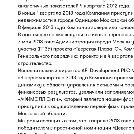
аналогичных показателей 4 квартала 2012 года.
В конце 1 квартала 2013 года Компания приступ
недвижимости в городе Одинцово Московской обла
В феврале 2013 года Компания завершила консол
В настоящее время ведутся активные переговор
7 мая 2013 года Администрация города Москвы 
участка (ГПЗУ) проекта «Тверская Плаза IC». Ко
Генерального подрядчика проекта и в 4 квартал
строительство.
Исполнительный директор AFI Development PLC 
«В первом квартале 2013 года Компания проде
динамику в области управления активами и разв
финансовых результатов, увеличили заполняемос
«АФИМОЛЛ Сити», который является нашим флагм
приступили к осуществлению первой фазы прое
Московской области.
Мы рады сообщить о том, что в апреле 2013 года
победителем в престижной номинации «Девелоп