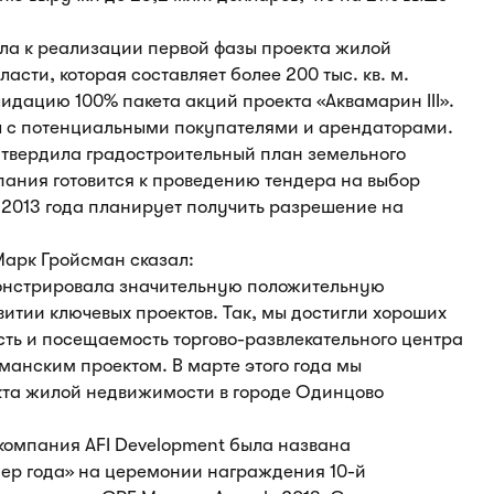
ила к реализации первой фазы проекта жилой
сти, которая составляет более 200 тыс. кв. м.
идацию 100% пакета акций проекта «Аквамарин III».
ы с потенциальными покупателями и арендаторами.
утвердила градостроительный план земельного
мпания готовится к проведению тендера на выбор
е 2013 года планирует получить разрешение на
Марк Гройсман сказал:
монстрировала значительную положительную
итии ключевых проектов. Так, мы достигли хороших
ть и посещаемость торгово-развлекательного центра
анским проектом. В марте этого года мы
кта жилой недвижимости в городе Одинцово
 компания AFI Development была названа
ер года» на церемонии награждения 10-й