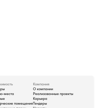
жимость
Компания
иры
О компании
о-места
Реализованные проекты
вые
Карьера
рческие помещения
Тендеры