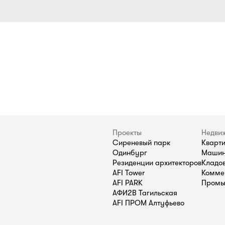
Проекты
Недви
Сиреневый парк
Кварт
Одинбург
Машин
Резиденции архитекторов
Кладо
AFI Tower
Комме
AFI PARK
Промы
АФИ2В Тагильская
AFI ПРОМ Алтуфьево
П