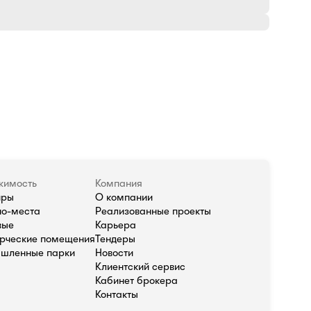
жимость
Компания
иры
О компании
о-места
Реализованные проекты
вые
Карьера
рческие помещения
Тендеры
шленные парки
Новости
Клиентский сервис
Кабинет брокера
Контакты
олитика в отношении обработки персональных данных