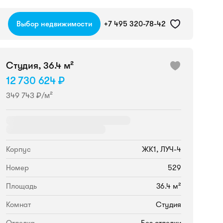
Выбор недвижимости
+7 495 320-78-42
Студия, 36.4 м²
12 730 624 ₽
349 743 ₽/м²
Корпус
ЖК1, ЛУЧ-4
Номер
529
Площадь
36.4 м²
Комнат
Студия