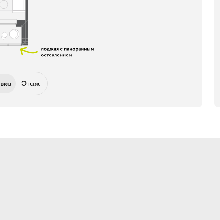
вка
Этаж